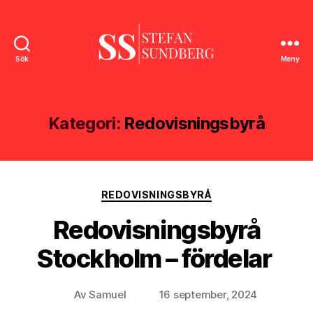
Sök
Meny
Stefan
Sundberg
Kategori:
Redovisningsbyrå
Kategorier
REDOVISNINGSBYRÅ
Redovisningsbyrå
Stockholm – fördelar
Av
Samuel
16 september, 2024
Inläggsförfattare
Inläggsdatum