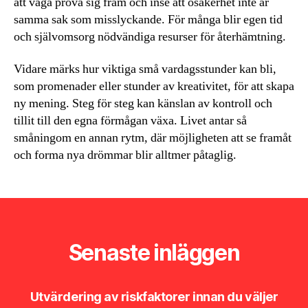
att våga pröva sig fram och inse att osäkerhet inte är
samma sak som misslyckande. För många blir egen tid
och självomsorg nödvändiga resurser för återhämtning.
Vidare märks hur viktiga små vardagsstunder kan bli,
som promenader eller stunder av kreativitet, för att skapa
ny mening. Steg för steg kan känslan av kontroll och
tillit till den egna förmågan växa. Livet antar så
småningom en annan rytm, där möjligheten att se framåt
och forma nya drömmar blir alltmer påtaglig.
Senaste inläggen
Utvärdering av riskfaktorer innan du väljer