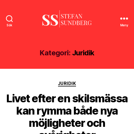
Sök
Meny
Stefan
Sundberg
Kategori:
Juridik
Kategorier
JURIDIK
Livet efter en skilsmässa
kan rymma både nya
möjligheter och