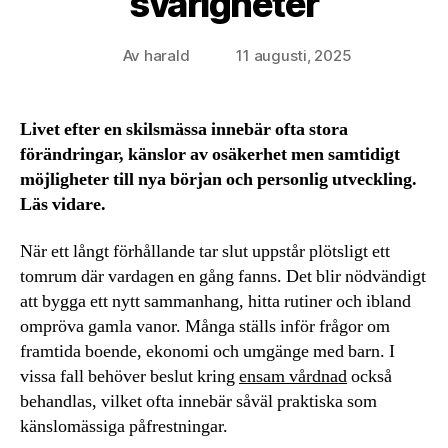
svårigheter
Av
harald
11 augusti, 2025
Inläggsförfattare
Inläggsdatum
Livet efter en skilsmässa innebär ofta stora
förändringar, känslor av osäkerhet men samtidigt
möjligheter till nya början och personlig utveckling.
Läs vidare.
När ett långt förhållande tar slut uppstår plötsligt ett
tomrum där vardagen en gång fanns. Det blir nödvändigt
att bygga ett nytt sammanhang, hitta rutiner och ibland
ompröva gamla vanor. Många ställs inför frågor om
framtida boende, ekonomi och umgänge med barn. I
vissa fall behöver beslut kring
ensam vårdnad
också
behandlas­, vilket ofta innebär såväl praktiska som
känslomässiga påfrestningar.